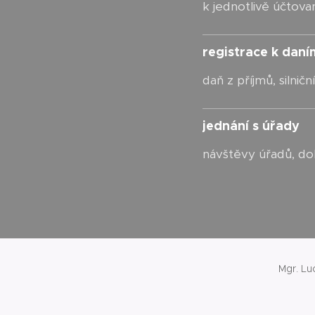
k jednotlivě účto
registrace k daní
daň z příjmů, silnič
jednání s úřady
návštěvy úřadů, do
Mgr. Lu