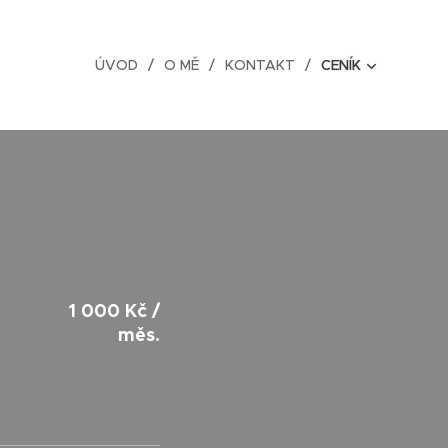
ÚVOD
O MĚ
KONTAKT
CENÍK
1 000 Kč /
měs.