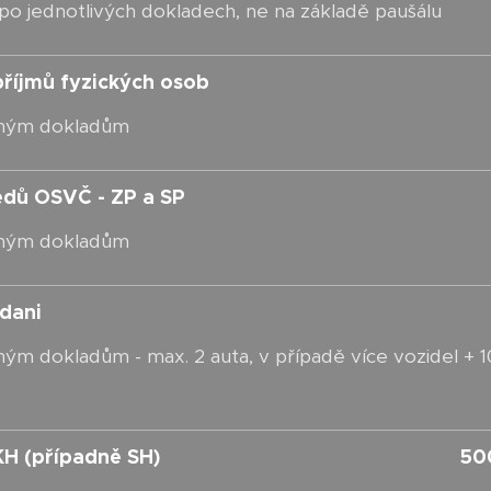
 po jednotlivých dokladech, ne na základě paušálu
 příjmů fyzických osob
vaným dokladům
edů OSVČ - ZP a SP
vaným dokladům
 dani
ným dokladům - max. 2 auta, v případě více vozidel + 
KH (případně SH)
50