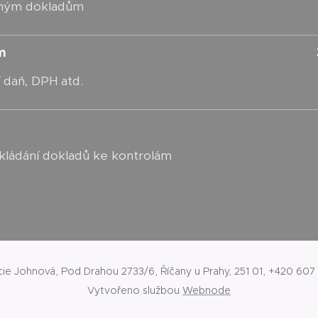
vaným dokladům
m
ní daň, DPH atd.
kládání dokladů ke kontrolám
cie Johnová, Pod Drahou 2733/6, Říčany u Prahy, 251 01, +420 607
Vytvořeno službou
Webnode