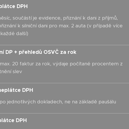
 plátce DPH
síc, součástí je evidence, přiznání k dani z příjmů,
iznání k silniční dani pro max. 2 auta (v případě více
 každé další)
ní DP + přehledů OSVČ za rok
 max. 20 faktur za rok, výdaje počítané procentem z
tnění slev
 neplátce DPH
po jednotlivých dokladech, ne na základě paušálu
plátce DPH